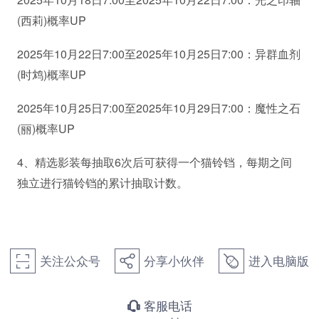
(西莉)概率UP
2025年10月22日7:00至2025年10月25日7:00：异群血剂
(时鸩)概率UP
2025年10月25日7:00至2025年10月29日7:00：魔性之石
(丽)概率UP
4、精选影装每抽取6次后可获得一个猫铃铛，每期之间
独立进行猫铃铛的累计抽取计数。
关注公众号
分享小伙伴
进入电脑版
򰀁
򰀂
򰀄
客服电话
򰀃