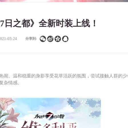
7日之都》全新时装上线！




2021-03-24
分享到:
闹。温和稳重的身影享受花草活跃的氛围，尝试接触人群的少
复杂情感。