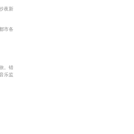
纱夜新
。
都市各
旅。错
音乐监