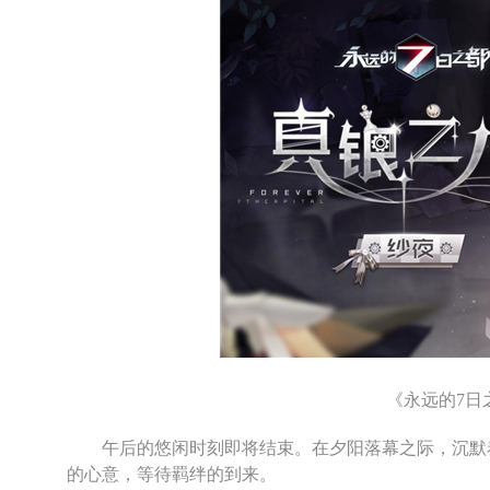
《永远的7日
午后的悠闲时刻即将结束。在夕阳落幕之际，沉默着
的心意，等待羁绊的到来。