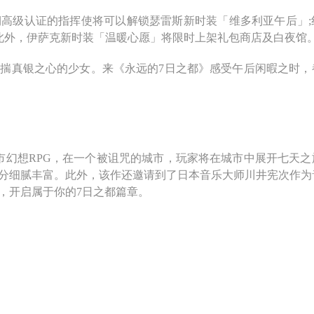
级认证的指挥使将可以解锁瑟雷斯新时装「维多利亚午后」;
;此外，伊萨克新时装「温暖心愿」将限时上架礼包商店及白夜馆
真银之心的少女。来《永远的7日之都》感受午后闲暇之时，
幻想RPG，在一个被诅咒的城市，玩家将在城市中展开七天之
分细腻丰富。此外，该作还邀请到了日本音乐大师川井宪次作为
，开启属于你的7日之都篇章。