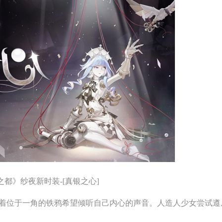
之都》纱夜新时装-[真银之心]
位于一角的铁鸦希望倾听自己内心的声音。人造人少女尝试遵