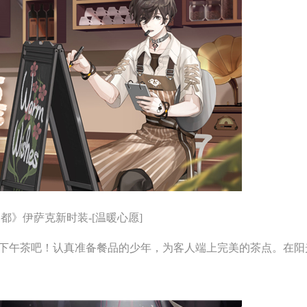
都》伊萨克新时装-[温暖心愿]
午茶吧！认真准备餐品的少年，为客人端上完美的茶点。在阳