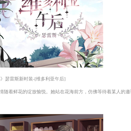
》瑟雷斯新时装-[维多利亚午后]
随着鲜花的绽放愉悦。她站在花海前方，仿佛等待着某人的邀