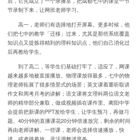
后，它先成立了一个录播室，把成都七中的课堂一节
节录制下来，让网班老师学习。
高一，老师们有选择地打开屏幕。更多时候，他
们把七中的教学「迁移」过来，尤其是那些系统覆盖
知识点又提炼得精到的理科知识点，他们自己消化过
后再教给学生。
到了高二，等学生们基础打牢了，适应了，网课
越来越多地被直接播放。物理课放得最多，七中的物
理老师拓展了很多情景式的场景；英文课着重听取讲
作文和周考月考的讲解；语文课将文理科两位语文老
师的精华部分兼取，做成视频插在课件里。蔺阳中学
会提前把新课的PPT发给学生，让学生预习，再做习
题。40分钟的直播课花20分钟倍速放完，剩余的时间
再由老师讲解。一些课，老师会选择倍速播放，快
进，或者跳着放，灵活调整进度条。