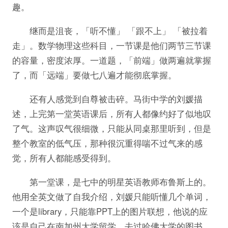
趣。
继而是沮丧，「听不懂」 「跟不上」 「被拉着
走」。数学物理这些科目，一节课是他们两节三节课
的容量，密度浓厚。一道题，「前端」做两遍就掌握
了，而「远端」要做七八遍才能彻底掌握。
还有人感觉到自尊被击碎。马街中学的刘媛描
述，上完第一堂英语课后，所有人都像约好了似地叹
了气。这声叹气很细微，只能从同桌那里听到，但是
整个教室的低气压，那种很沉重得喘不过气来的感
觉，所有人都能感受得到。
第一堂课，是七中的明星英语教师布鲁斯上的。
他用全英文做了自我介绍，刘媛只能听懂几个单词，
一个是library，只能靠PPT上的图片联想，他说的应
该是自己在南加州大学留学，去过哈佛大学的图书