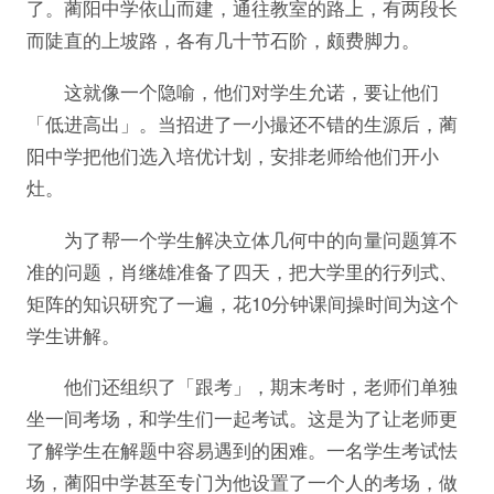
了。蔺阳中学依山而建，通往教室的路上，有两段长
而陡直的上坡路，各有几十节石阶，颇费脚力。
这就像一个隐喻，他们对学生允诺，要让他们
「低进高出」。当招进了一小撮还不错的生源后，蔺
阳中学把他们选入培优计划，安排老师给他们开小
灶。
为了帮一个学生解决立体几何中的向量问题算不
准的问题，肖继雄准备了四天，把大学里的行列式、
矩阵的知识研究了一遍，花10分钟课间操时间为这个
学生讲解。
他们还组织了「跟考」，期末考时，老师们单独
坐一间考场，和学生们一起考试。这是为了让老师更
了解学生在解题中容易遇到的困难。一名学生考试怯
场，蔺阳中学甚至专门为他设置了一个人的考场，做