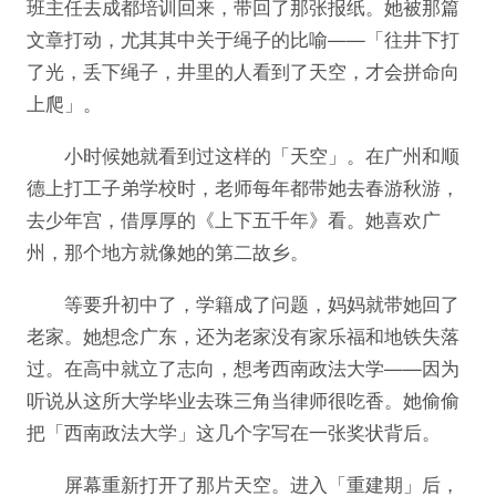
班主任去成都培训回来，带回了那张报纸。她被那篇
文章打动，尤其其中关于绳子的比喻——「往井下打
了光，丢下绳子，井里的人看到了天空，才会拼命向
上爬」。
小时候她就看到过这样的「天空」。在广州和顺
德上打工子弟学校时，老师每年都带她去春游秋游，
去少年宫，借厚厚的《上下五千年》看。她喜欢广
州，那个地方就像她的第二故乡。
等要升初中了，学籍成了问题，妈妈就带她回了
老家。她想念广东，还为老家没有家乐福和地铁失落
过。在高中就立了志向，想考西南政法大学——因为
听说从这所大学毕业去珠三角当律师很吃香。她偷偷
把「西南政法大学」这几个字写在一张奖状背后。
屏幕重新打开了那片天空。进入「重建期」后，