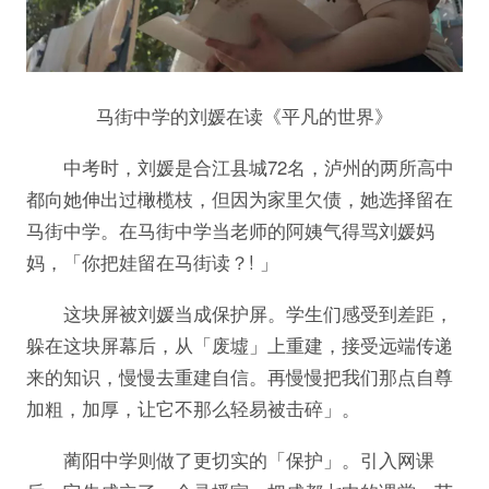
马街中学的刘媛在读《平凡的世界》
中考时，刘媛是合江县城72名，泸州的两所高中
都向她伸出过橄榄枝，但因为家里欠债，她选择留在
马街中学。在马街中学当老师的阿姨气得骂刘媛妈
妈，「你把娃留在马街读？! 」
这块屏被刘媛当成保护屏。学生们感受到差距，
躲在这块屏幕后，从「废墟」上重建，接受远端传递
来的知识，慢慢去重建自信。再慢慢把我们那点自尊
加粗，加厚，让它不那么轻易被击碎」。
蔺阳中学则做了更切实的「保护」。引入网课