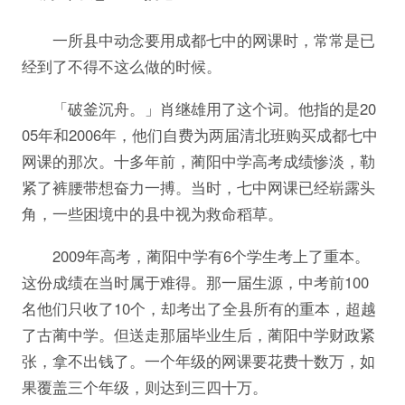
一所县中动念要用成都七中的网课时，常常是已
经到了不得不这么做的时候。
「破釜沉舟。」肖继雄用了这个词。他指的是20
05年和2006年，他们自费为两届清北班购买成都七中
网课的那次。十多年前，蔺阳中学高考成绩惨淡，勒
紧了裤腰带想奋力一搏。当时，七中网课已经崭露头
角，一些困境中的县中视为救命稻草。
2009年高考，蔺阳中学有6个学生考上了重本。
这份成绩在当时属于难得。那一届生源，中考前100
名他们只收了10个，却考出了全县所有的重本，超越
了古蔺中学。但送走那届毕业生后，蔺阳中学财政紧
张，拿不出钱了。一个年级的网课要花费十数万，如
果覆盖三个年级，则达到三四十万。