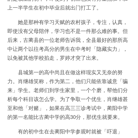
上一半学生在初中毕业后就出门打工了。
她是那种有学习天赋的农村孩子，专注，认真，
即使没有父母陪伴，学习也不是一件那么难的事。但
后来，古蔺县的一位老师告诉我，全县最好的那所高
中让两个以往考高分的男生在中考时「隐藏实力」，
以免被其他学校掐走，罗婷才突了出来。
县城第一的高中尚且在做这样现实又无奈的努
力。肖继雄笑称，作为第二，他们只能依靠诚意「骗
来」学生。老师们到学生家里，一个个磨，帮他们分
析每个科目该怎么学。为了争取一个优生，肖继雄甚
至和他「对赌」，如果在高三三诊考试中，蔺阳中学
的第一名能比古蔺中学的高30分，那优生就要来。
有的初中生在去蔺阳中学参观时就被「吓退」