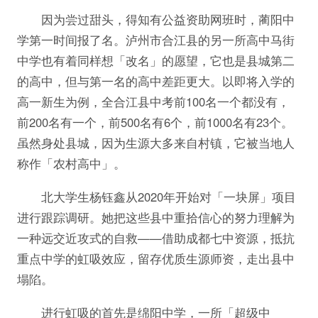
因为尝过甜头，得知有公益资助网班时，蔺阳中
学第一时间报了名。泸州市合江县的另一所高中马街
中学也有着同样想「改名」的愿望，它也是县城第二
的高中，但与第一名的高中差距更大。以即将入学的
高一新生为例，全合江县中考前100名一个都没有，
前200名有一个，前500名有6个，前1000名有23个。
虽然身处县城，因为生源大多来自村镇，它被当地人
称作「农村高中」。
北大学生杨钰鑫从2020年开始对「一块屏」项目
进行跟踪调研。她把这些县中重拾信心的努力理解为
一种远交近攻式的自救——借助成都七中资源，抵抗
重点中学的虹吸效应，留存优质生源师资，走出县中
塌陷。
进行虹吸的首先是绵阳中学，一所「超级中