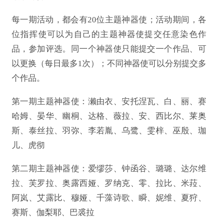
每一期活动，都会有
20位主题神器使；活动期间，各
位指挥使可以为自己的主题神器使提交任意染色作
品，参加评选。同一个神器使只能提交一个作品、可
以更换（每日最多1次）；不同神器使可以分别提交多
个作品。
第一期主题神器使：濑由衣、安托涅瓦、白、丽、赛
哈姆、晏华、幽桐、达格、薇拉、安、西比尔、莱奥
斯、泰丝拉、羽弥、李若胤、乌鹭、雯梓、巫殷、珈
儿、虎彻
第二期主题神器使：爱缪莎、钟函谷、璐璐、达尔维
拉、芙罗拉、奥露西娅、罗纳克、零、拉比、米菈、
阿岚、艾露比、穆娅、千藻诗歌、瞬、妮维、夏狩、
赛斯、伽梨耶、巴裘拉