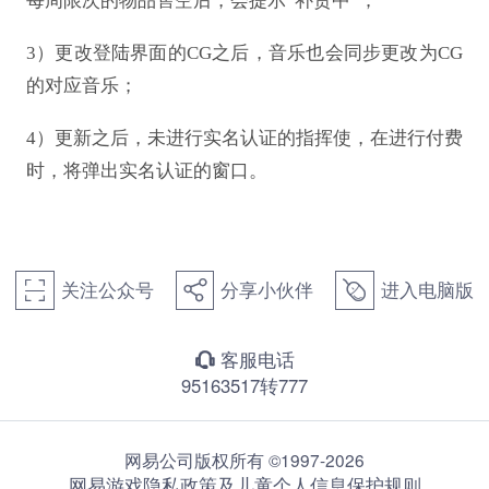
每周限次的物品售空后，会提示“补货中”；
3）更改登陆界面的CG之后，音乐也会同步更改为CG
的对应音乐；
4）更新之后，未进行实名认证的指挥使，在进行付费
时，将弹出实名认证的窗口。
关注公众号
分享小伙伴
进入电脑版
򰀁
򰀂
򰀄
客服电话
򰀃
95163517转777
网易公司版权所有 ©1997-2026
网易游戏隐私政策及儿童个人信息保护规则